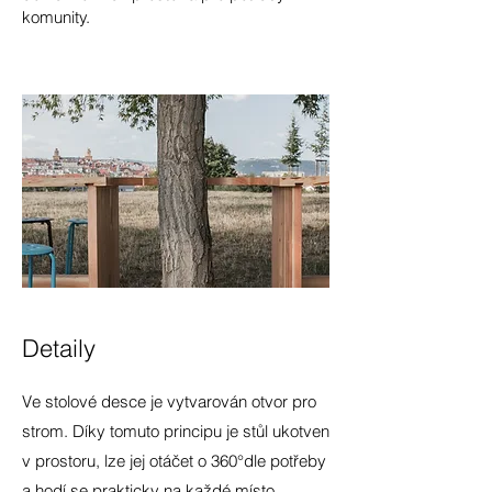
komunity.​
Detaily
Ve stolové desce je vytvarován otvor pro
strom. Díky tomuto principu je stůl ukotven
v prostoru, lze jej otáčet o 360°dle potřeby
a hodí se prakticky na každé místo.