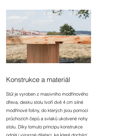
Konstrukce a materiál
Stůl je vyroben z masivního modřínového
dřeva, desku stolu tvoří dvě 4 cm silné
modřínové fošny, do kterých jsou pomocí
průchozích čepů a svlaků ukotvené nohy
stolu. Díky tomuto principu konstrukce
odolá i výrazné dilataci, ke které dochází